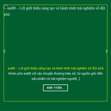
chia rõ ràng ngay trên trang chủ, đúng chuẩn cấu trúc
một website cá cược hiện đại.
Ưu điểm nổi bật của cổng game au88
Để đánh giá khách quan một nhà cái, người chơi
thường quan tâm đến ba yếu tố chính: uy tín pháp lý,
độ ổn định hệ thống và khả năng thanh toán. au88 xây
dựng lợi thế cạnh tranh của mình dựa trên cả ba tiêu
chí này, đồng thời tối ưu thêm về khuyến mãi và chăm
sóc khách hàng.
au88 – Lời giới thiệu sáng tạo và hành trình trải nghiệm số đột phá
Khám phá au88 với câu chuyện thương hiệu số, từ nguồn gốc đến
Những lý do khiến au88 được người chơi lựa chọn
sản phẩm và trải nghiệm người[...]
Giao diện hiện đại, dễ thao tác:
Trang chủ được
XEM THÊM...
chia thành các khu vực game rõ ràng, có thanh điều
hướng trên cùng, banner khuyến mãi nổi bật và khu
vực đăng ký/đăng nhập trực quan.
Tốc độ tải trang cao:
Hệ thống máy chủ được tối