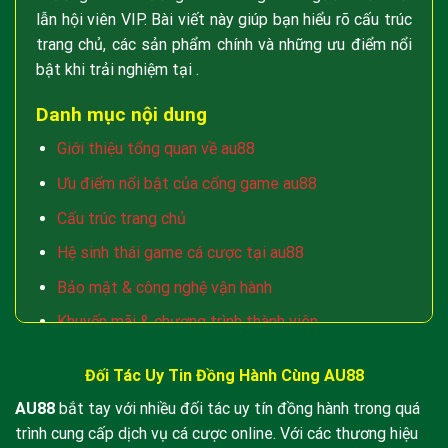
lẫn hội viên VIP. Bài viết này giúp bạn hiểu rõ cấu trúc
trang chủ, các sản phẩm chính và những ưu điểm nổi
bật khi trải nghiệm tại
.
Danh mục nội dung
Giới thiệu tổng quan về au88
Ưu điểm nổi bật của cổng game au88
Cấu trúc trang chủ
Hệ sinh thái game cá cược tại au88
Bảo mật & công nghệ vận hành
Khuyến mãi & chương trình thành viên
Hướng dẫn đăng ký & đăng nhập au88
Đối Tác Uy Tin Đồng Hành Cùng AU88
Phương thức nạp rút tiền tại au88
AU88
bắt tay với nhiều đối tác uy tín đồng hành trong quá
Mẹo chơi an toàn & quản lý vốn
trình cung cấp dịch vụ cá cược online. Với các thương hiệu