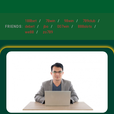
ưu để giảm thiểu độ trễ, kể cả khi truy cập bằng
3G/4G hoặc trong khung giờ cao điểm.
Thanh toán nhanh chóng:
Hỗ trợ nhiều phương
188bet
78win
98win
789club
thức nạp rút phổ biến tại Việt Nam, thời gian xử lý
FRIENDS:
debet
jbo
007win
888slots
we88
zo789
nhanh, hạn chế tối đa lỗi giao dịch.
Bảo mật đa lớp:
Áp dụng công nghệ mã hóa SSL,
tường lửa và cơ chế giám sát truy cập nhằm bảo
vệ tài khoản người dùng khỏi truy cập trái phép.
Khuyến mãi linh hoạt:
Thay vì chỉ tập trung vào
thưởng nạp đầu, au88 xây dựng nhiều chương trình
hoàn trả, tích điểm và ưu đãi theo sự kiện.
Hỗ trợ 24/7:
Đội ngũ CSKH tiếp nhận yêu cầu qua
live chat, email và các nền tảng OTT, phản hồi
nhanh và rõ ràng.
Bảng tóm tắt ưu điểm chính của au88