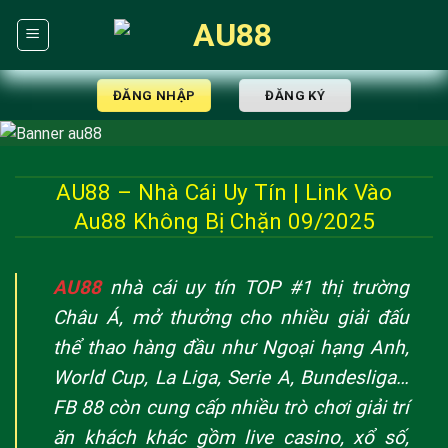
Skip
to
content
ĐĂNG NHẬP
ĐĂNG KÝ
AU88 – Nhà Cái Uy Tín | Link Vào
Au88 Không Bị Chặn 09/2025
AU88
nhà cái uy tín TOP #1 thị trường
Châu Á, mở thưởng cho nhiều giải đấu
thể thao hàng đầu như Ngoại hạng Anh,
World Cup, La Liga, Serie A, Bundesliga…
FB 88 còn cung cấp nhiều trò chơi giải trí
ăn khách khác gồm live casino, xổ số,