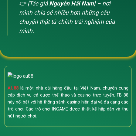
👉 [Tác giả
Nguyễn Hải Nam
] – nơi
chỉ cần vài cú click là đến đúng sản phẩm mình cần.
Đây là một trong những yếu tố quan trọng để tối ưu
mình chia sẻ nhiều hơn những câu
trải nghiệm và giữ chân người chơi lâu dài.
chuyện thật từ chính trải nghiệm của
mình.
Khu vực đầu trang (Header)
Phần đầu trang thường bao gồm logo au88, thanh
menu chính và các nút chức năng quan trọng như
Đăng nhập, Đăng ký, Hỗ trợ. Thanh menu là lối tắt đến
các chuyên mục game: Thể thao, Casino, Slot, Xổ số,
Bắn cá, Khuyến mãi, Hướng dẫn. Nhờ cấu trúc rõ ràng
này, người chơi không cần cuộn trang quá nhiều để tìm
AU88
là một nhà cái hàng đầu tại Việt Nam, chuyên cung
nội dung mình muốn.
cấp dịch vụ cá cược thể thao và casino trực tuyến. FB 88
này nổi bật với hệ thống sảnh casino hiện đại và đa dạng các
Banner khuyến mãi & thông báo
trò chơi. Các trò chơi INGAME được thiết kế hấp dẫn và thu
Ngay dưới header là khu vực banner lớn – "mặt tiền"
hút người chơi.
của toàn bộ trang chủ au88. Tại đây, các chương trình
thưởng hot, giải đấu lớn hoặc mini game sẽ được hiển
thị theo dạng slide tự động, giúp người chơi nắm bắt