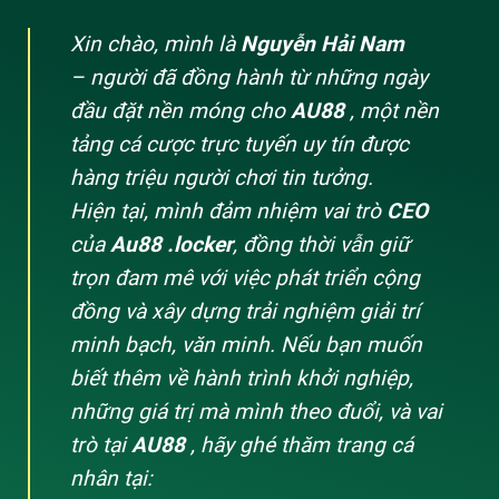
TIÊU CHÍ
ĐÁNH GIÁ TẠI AU88
Xin chào, mình là
Nguyễn Hải Nam
Tốc độ tải
Ổn định, tối ưu cho cả mobile và PC
trang
– người đã đồng hành từ những ngày
đầu đặt nền móng cho
AU88
, một nền
Đa dạng: thể thao, casino, slot, xổ số,
Kho game
bắn cá, game bài
tảng cá cược trực tuyến uy tín được
Bảo mật
Mã hóa SSL, bảo vệ dữ liệu nhiều lớp
hàng triệu người chơi tin tưởng.
Nạp rút nhanh, hỗ trợ nhiều phương
Hiện tại, mình đảm nhiệm vai trò
CEO
Thanh toán
thức trong nước
của
Au88 .locker
, đồng thời vẫn giữ
Thưởng chào mừng, hoàn trả, VIP, sự
Khuyến mãi
trọn đam mê với việc phát triển cộng
kiện định kỳ
đồng và xây dựng trải nghiệm giải trí
Hỗ trợ
Hoạt động 24/7, đa kênh liên hệ
minh bạch, văn minh. Nếu bạn muốn
khách hàng
biết thêm về hành trình khởi nghiệp,
Cấu trúc trang chủ
những giá trị mà mình theo đuổi, và vai
Trang chủ au88 được xây dựng với định hướng "người
trò tại
AU88
, hãy ghé thăm trang cá
chơi làm trung tâm", phân chia khu vực nội dung khoa
nhân tại:
học giống như một cổng dịch vụ tổng hợp, giúp bạn